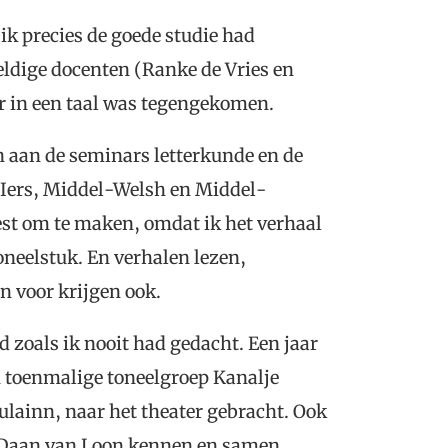
ik precies de goede studie had
eldige docenten (Ranke de Vries en
der in een taal was tegengekomen.
n aan de seminars letterkunde en de
-Iers, Middel-Welsh en Middel-
est om te maken, omdat ik het verhaal
neelstuk. En verhalen lezen,
 voor krijgen ook.
d zoals ik nooit had gedacht. Een jaar
jn toenmalige toneelgroep Kanalje
ulainn, naar het theater gebracht. Ook
nd Daan van Loon kennen en samen