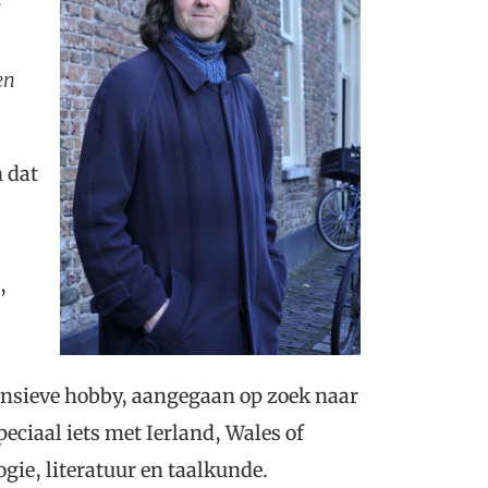
e
en
 dat
,
tensieve hobby, aangegaan op zoek naar
peciaal iets met Ierland, Wales of
ogie, literatuur en taalkunde.