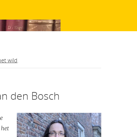
het wild
.
van den Bosch
de
 het