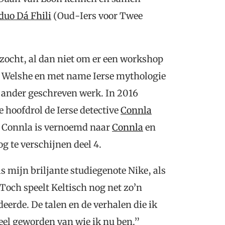
sduo Dá Fhili
(Oud-Iers voor Twee
ezocht, al dan niet om er een workshop
 De Welshe en met name Ierse mythologie
n ander geschreven werk. In 2016
 hoofdrol de Ierse detective
Connla
a, Connla is vernoemd naar
Connla
en
og te verschijnen deel 4.
ls mijn briljante studiegenote Nike, als
Toch speelt Keltisch nog net zo’n
deerde. De talen en de verhalen die ik
deel geworden van wie ik nu ben.”