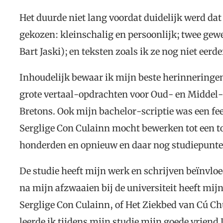
Het duurde niet lang voordat duidelijk werd dat 
gekozen: kleinschalig en persoonlijk; twee gew
Bart Jaski); en teksten zoals ik ze nog niet eer
Inhoudelijk bewaar ik mijn beste herinneringe
grote vertaal-opdrachten voor Oud- en Middel
Bretons. Ook mijn bachelor-scriptie was een fe
Serglige Con Culainn mocht bewerken tot een to
honderden en opnieuw en daar nog studiepunten
De studie heeft mijn werk en schrijven beïnvloe
na mijn afzwaaien bij de universiteit heeft mi
Serglige Con Culainn, of Het Ziekbed van Cú Ch
leerde ik tijdens mijn studie mijn goede vrie