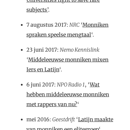
subjects’
.
7 augustus 2017:
NRC
‘
Monniken
spraken speelse mengtaal
‘.
23 juni 2017:
Nemo Kennislink
‘
Middeleeuwse monniken mixen
Iers en Latijn
‘.
6 juni 2017:
NPO Radio 1
, ‘
Wat
hebben middeleeuwse monniken
met rappers van nu?
‘
mei 2016:
Geestdrift
‘
Latijn maakte
van monniken een elitegroep
‘