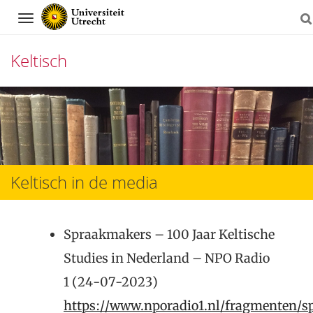
Navigation
Keltisch
Direct
naar
het
inhoud
Keltisch in de media
Spraakmakers – 100 Jaar Keltische
Studies in Nederland – NPO Radio
1 (24-07-2023)
https://www.nporadio1.nl/fragmenten/