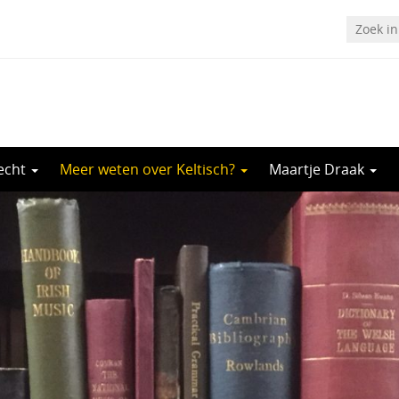
recht
Meer weten over Keltisch?
Maartje Draak