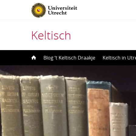
Keltisch
Direct
Blog ’t Keltisch Draakje
Keltisch in Ut
naar
het
inhoud