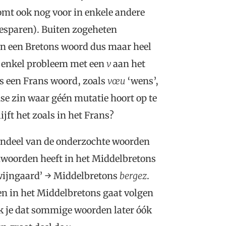
mt ook nog voor in enkele andere
 besparen). Buiten zogeheten
an een Bretons woord dus maar heel
n enkel probleem met een
v
aan het
ls een Frans woord, zoals
vœu
‘wens’,
se zin waar géén mutatie hoort op te
lijft het zoals in het Frans?
rendeel van de onderzochte woorden
enwoorden heeft in het Middelbretons
ijngaard’ → Middelbretons
bergez
.
n in het Middelbretons gaat volgen
 je dat sommige woorden later óók