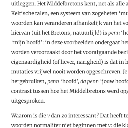
uitleggen. Het Middelbretons kent, net als all
Keltische talen, een systeem van zogeheten ‘mu
woorden kan veranderen afhankelijk van het v
hiervan (uit het Bretons, natuurlijk!) is
penn
‘h
‘mijn hoofd’: in deze voorbeelden ondergaat h
worden veroorzaakt door het voorafgaande bez
eigenaardigheid (of liever, narigheid) is dat 
mutaties vrijwel nooit worden opgeschreven. Je 
hergebruiken,
penn
‘hoofd’,
da
penn
‘jouw hoofd
contrast tussen hoe het Middelbretons werd op
uitgesproken.
Waarom is die
v
dan zo interessant? Dat heeft t
woorden normaliter niet beginnen met
v
: die k