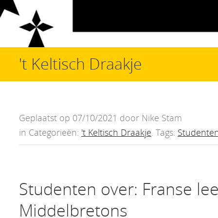
't Keltisch Draakje
Geplaatst op 07/10/2021 door Nike Stam
in Categorieën:
't Keltisch Draakje
. Tags:
Studenten
Studenten over: Franse le
Middelbretons