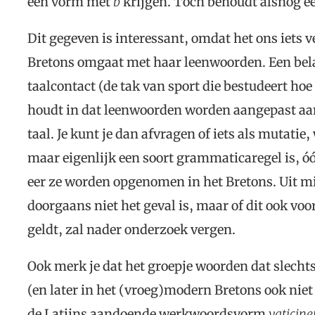
een vorm met
b
krijgen. Toch behoudt alsnog ee
Dit gegeven is interessant, omdat het ons iets 
Bretons omgaat met haar leenwoorden. Een belan
taalcontact (de tak van sport die bestudeert hoe
houdt in dat leenwoorden worden aangepast aa
taal. Je kunt je dan afvragen of iets als mutati
maar eigenlijk een soort grammaticaregel is, 
eer ze worden opgenomen in het Bretons. Uit mi
doorgaans niet het geval is, maar of dit ook voor
geldt, zal nader onderzoek vergen.
Ook merk je dat het groepje woorden dat slecht
(en later in het (vroeg)modern Bretons ook niet
de Latijns aandoende werkwoordsvorm
vaticine