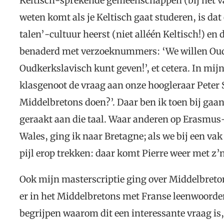
Keltisch-sprekende gemeenschappen (bij het va
weten komt als je Keltisch gaat studeren, is da
talen’-cultuur heerst (niet alléén Keltisch!) en
benaderd met verzoeknummers: ‘We willen Oudno
Oudkerkslavisch kunt geven!’, et cetera. In mijn
klasgenoot de vraag aan onze hoogleraar Peter 
Middelbretons doen?’. Daar ben ik toen bij gaan
geraakt aan die taal. Waar anderen op Erasmus-
Wales, ging ik naar Bretagne; als we bij een vak
pijl erop trekken: daar komt Pierre weer met z’
Ook mijn masterscriptie ging over Middelbreto
er in het Middelbretons met Franse leenwoord
begrijpen waarom dit een interessante vraag is,