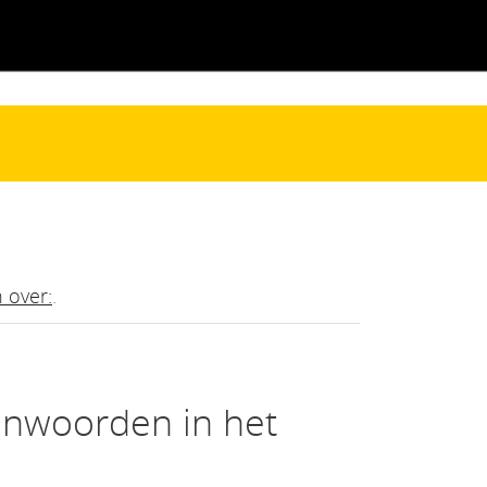
 over:
.
enwoorden in het