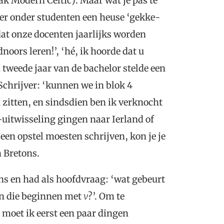
k Modern Celtic). Maar wat je pas te
t er onder studenten een heuse ‘gekke-
 dat onze docenten jaarlijks worden
ors leren!’, ‘hé, ik hoorde dat u
 tweede jaar van de bachelor stelde een
Schrijver: ‘kunnen we in blok 4
 zitten, en sindsdien ben ik verknocht
uitwisseling gingen naar Ierland of
 een opstel moesten schrijven, kon je je
n Bretons.
ns en had als hoofdvraag: ‘wat gebeurt
en die beginnen met
v
?’. Om te
 moet ik eerst een paar dingen