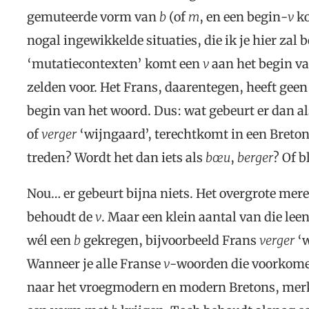
gemuteerde vorm van
b
(of
m
, en een begin-
v
ko
nogal ingewikkelde situaties, die ik je hier zal
‘mutatiecontexten’ komt een
v
aan het begin v
zelden voor. Het Frans, daarentegen, heeft gee
begin van het woord. Dus: wat gebeurt er dan a
of
verger
‘wijngaard’, terechtkomt in een Breton
treden? Wordt het dan iets als
bœu
,
berger
? Of b
Nou… er gebeurt bijna niets. Het overgrote me
behoudt de
v
. Maar een klein aantal van die le
wél een
b
gekregen, bijvoorbeeld Frans
verger
‘w
Wanneer je alle Franse
v
-woorden die voorkome
naar het vroegmodern en modern Bretons, merk