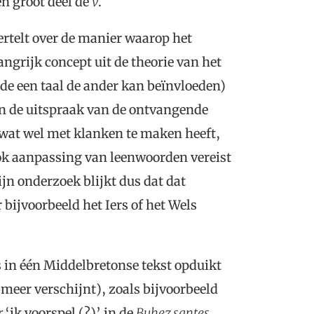
n groot deel de
v
.
vertelt over de manier waarop het
grijk concept uit de theorie van het
 de een taal de ander kan beïnvloeden)
n de uitspraak van de ontvangende
e, wat wel met klanken te maken heeft,
óók aanpassing van leenwoorden vereist
jn onderzoek blijkt dus dat dat
 bijvoorbeeld het Iers of het Wels
s in één Middelbretonse tekst opduikt
 meer verschijnt), zoals bijvoorbeeld
r
‘ik voorspel (?)’ in de
Buhez santes