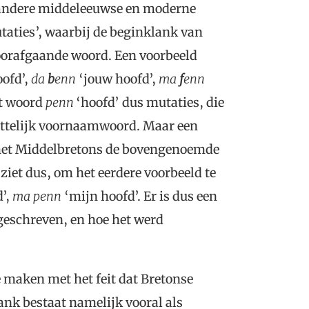
e andere middeleeuwse en moderne
taties’, waarbij de beginklank van
oorafgaande woord. Een voorbeeld
oofd’,
da
b
enn
‘jouw hoofd’,
ma
f
enn
et woord
penn
‘hoofd’ dus mutaties, die
ittelijk voornaamwoord. Maar een
in het Middelbretons de bovengenoemde
ziet dus, om het eerdere voorbeeld te
’,
ma
penn
‘mijn hoofd’. Er is dus een
geschreven, en hoe het werd
e maken met het feit dat Bretonse
lank bestaat namelijk vooral als