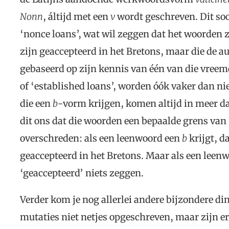
Nonn
, áltijd met een
v
wordt geschreven. Dit soo
‘nonce loans’, wat wil zeggen dat het woorden zij
zijn geaccepteerd in het Bretons, maar die de au
gebaseerd op zijn kennis van één van die vree
of ‘established loans’, worden óók vaker dan ni
die een
b
-vorm krijgen, komen altijd in meer dan
dit ons dat die woorden een bepaalde grens van
overschreden: als een leenwoord een
b
krijgt, d
geaccepteerd in het Bretons. Maar als een leen
‘geaccepteerd’ niets zeggen.
Verder kom je nog allerlei andere bijzondere d
mutaties niet netjes opgeschreven, maar zijn er