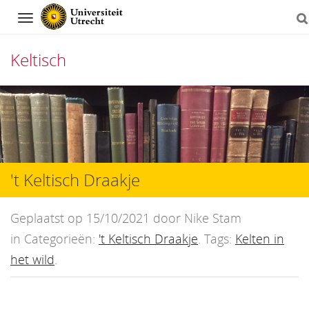
Navigation
Keltisch
Direct
naar
het
inhoud
't Keltisch Draakje
Geplaatst op 15/10/2021 door Nike Stam
in Categorieën:
't Keltisch Draakje
. Tags:
Kelten in
het wild
.